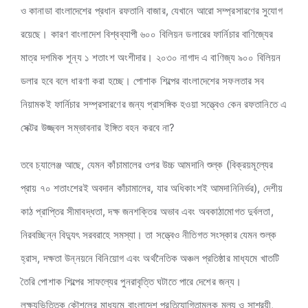
ও কানাডা বাংলাদেশের প্রধান রফতানি বাজার, যেখানে আরো সম্প্রসারণের সুযোগ
রয়েছে। কারণ বাংলাদেশ বিশ্বব্যাপী ৬০০ বিলিয়ন ডলারের ফার্নিচার বাণিজ্যের
মাত্র দশমিক শূন্য ১ শতাংশ অংশীদার। ২০৩০ নাগাদ এ বাণিজ্য ৯০০ বিলিয়ন
ডলার হবে বলে ধারণা করা হচ্ছে। পোশাক শিল্পের বাংলাদেশের সফলতার সব
নিয়ামকই ফার্নিচার সম্প্রসারণের জন্য প্রাসঙ্গিক হওয়া সত্ত্বেও কেন রফতানিতে এ
সেক্টর উজ্জ্বল সম্ভাবনার ইঙ্গিত বহন করবে না?
তবে চ্যালেঞ্জ আছে, যেমন কাঁচামালের ওপর উচ্চ আমদানি শুল্ক (বিক্রয়মূল্যের
প্রায় ৭০ শতাংশেরই অবদান কাঁচামালের, যার অধিকাংশই আমদানিনির্ভর), দেশীয়
কাঠ প্রাপ্তির সীমাবদ্ধতা, দক্ষ জনশক্তির অভাব এবং অবকাঠামোগত দুর্বলতা,
নিরবচ্ছিন্ন বিদ্যুৎ সরবরাহে সমস্যা। তা সত্ত্বেও নীতিগত সংস্কার যেমন শুল্ক
হ্রাস, দক্ষতা উন্নয়নে বিনিয়োগ এবং অর্থনৈতিক অঞ্চল প্রতিষ্ঠার মাধ্যমে খাতটি
তৈরি পোশাক শিল্পের সাফল্যের পুনরাবৃত্তি ঘটাতে পারে দেশের জন্য।
লক্ষ্যভিত্তিক কৌশলের মাধ্যমে বাংলাদেশ প্রতিযোগিতামূলক মূল্য ও সাশ্রয়ী,