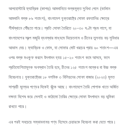
আপহোস্টারি ফ্যাব্রিক (কাপড়) আমদানিতে শুল্কমুক্ত সুবিধা পেলে (বর্তমান
আমদানি শুল্ক ৮৯ শতাংশ), বাংলাদেশ যুক্তরাষ্ট্রে সোফা রফতানির ক্ষেত্রে
শীর্ষস্থানে পৌঁছতে পারে। প্রতি সোফা তৈরিতে ২০-৩০ ঘণ্টা শ্রম লাগে, যা
বাংলাদেশের স্বল্প মজুরি ব্যবস্থার মাধ্যমে ভিয়েতনাম ও চীনের তুলনায় বড় সুবিধার
আভাস দেয়। ফ্যাব্রিক ও ফোম, যা সোফার মোট খরচের প্রায় ৬০ শতাংশ—এর
ওপর শুল্ক মওকুফ করলে উৎপাদন ব্যয় ১৫-২০ শতাংশ কমে আসবে, ফলে
প্রতিযোগিতামূলক অবস্থান তৈরি হবে, চীনের ১২৫ শতাংশ শুল্কের বা উচ্চ শুল্ক
বিবেচনায়। যুক্তরাষ্ট্রের ১৮ দশমিক ৩ বিলিয়নের সোফা বাজার (২০২৩) মূলত
সাশ্রয়ী মূল্যের পণ্যের দিকেই ঝুঁকে আছে। বাংলাদেশে তৈরি পোশাক খাতে অর্জিত
দক্ষতা বিশেষ করে সেলাই ও কাঠামো তৈরির ক্ষেত্রে সোফা উৎপাদনে বড় ভূমিকা
রাখতে পারে।
এর পরই সবচেয়ে সম্ভাবনাময় পণ্য হিসেবে চেয়ারকে বিবেচনা করা যেতে পারে।