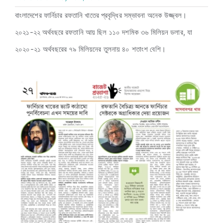
বাংলাদেশের ফার্নিচার রফতানি খাতের প্রবৃদ্ধির সম্ভাবনা অনেক উজ্জ্বল।
২০২১-২২ অর্থবছরে রফতানি আয় ছিল ১১০ দশমিক ৩৬ মিলিয়ন ডলার, যা
২০২০-২১ অর্থবছরের ৭৯ মিলিয়নের তুলনায় ৪০ শতাংশ বেশি।