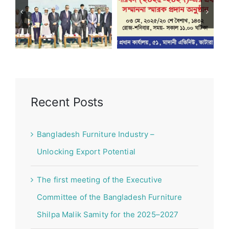
The first
meeting of
Bangladesh
the Executive
Furniture
Committee of
Industry –
the
Recent Posts
Unlocking
Bangladesh
Export
Furniture
Bangladesh Furniture Industry –
Potential
Shilpa Malik
Unlocking Export Potential
Samity for the
2025–2027
The first meeting of the Executive
Committee of the Bangladesh Furniture
Shilpa Malik Samity for the 2025–2027