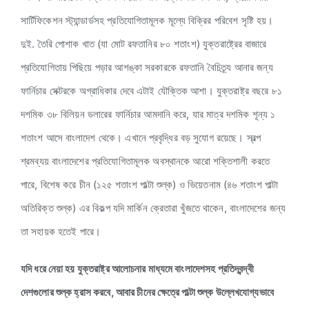
সার্টিফিকেশন স্ট্যান্ডার্ডসহ প্রতিযোগিতামূলক মূল্যে বিক্রির পরিবেশ সৃষ্টি হয়।
দুই. তৈরি পোশাক খাত (যা মোট রফতানির ৮০ শতাংশ) যুক্তরাষ্ট্রের বাজারে
প্রতিযোগিতায় পিছিয়ে পড়ার আশঙ্কা সরকারকে রফতানি বৈচিত্র্য আনার জন্য
ফার্নিচার সেক্টরকে অগ্রাধিকার দেবে এটাই যৌক্তিক আশা। যুক্তরাষ্ট্র বছরে ৮১
দশমিক ৩৮ বিলিয়ন ডলারের ফার্নিচার আমদানি করে, যার মাত্র দশমিক শূন্য ১
শতাংশ আসে বাংলাদেশ থেকে। এখানে প্রবৃদ্ধির বড় সুযোগ রয়েছে। স্বল্প
শ্রমব্যয় বাংলাদেশের প্রতিযোগিতামূলক অবস্থানকে আরো শক্তিশালী করতে
পারে, বিশেষ করে চীন (১২৫ শতাংশ পাল্টা শুল্ক) ও ভিয়েতনাম (৪৬ শতাংশ পাল্টা
অতিরিক্ত শুল্ক) এর বিকল্প যদি মার্কিন ক্রেতারা খুঁজতে থাকেন, বাংলাদেশের জন্য
তা সহায়ক হতেই পারে।
যদি ধরে নেয়া হয় যুক্তরাষ্ট্র আলোচনার মাধ্যমে বাংলাদেশসহ প্রতিদ্বন্দ্বী
দেশগুলোর শুল্ক হ্রাস করবে, আবার চীনের ক্ষেত্রে পাল্টা শুল্ক উল্লেখযোগ্যভাবে